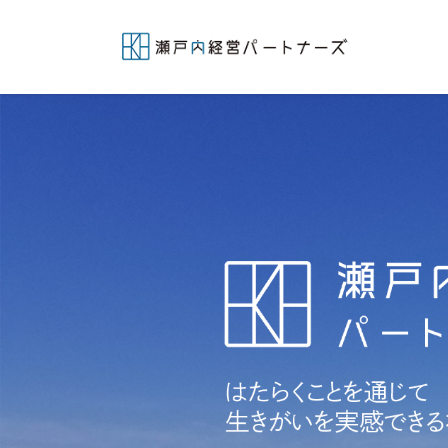
コ
ナ
ン
ビ
テ
ゲ
ン
ー
ツ
シ
へ
ョ
ス
ン
キ
に
ッ
移
プ
動